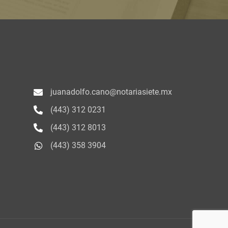
juanadolfo.cano@notariasiete.mx
(443) 312 0231
(443) 312 8013
(443) 358 3904